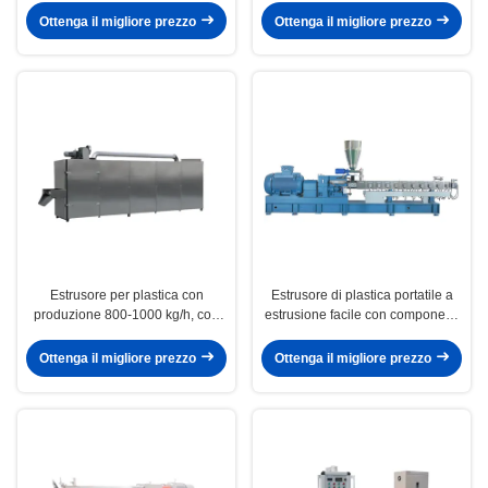
Dimensione 7*4*5m
cinematografica
Ottenga il migliore prezzo
Ottenga il migliore prezzo
Estrusore per plastica con
Estrusore di plastica portatile a
produzione 800-1000 kg/h, con
estrusione facile con componenti
12 mesi di garanzia e vite e
elettrici Siemens e 12 mesi di
cilindro in 38CrMoAlA
garanzia
Ottenga il migliore prezzo
Ottenga il migliore prezzo