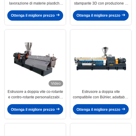
lavorazione di materie plastiche
stampante 3D con produzione di
ABS/PE/PVC con parti elettriche
800-1000 kg/h e 430 Nm di
Siemens e inverter ABB
coppia per la produzione su larga
Ottenga il migliore prezzo
Ottenga il migliore prezzo
scala
Video
Estrusore a doppia vite co-rotante
Estrusore a doppia vite
e contro-rotante personalizzabile
compatibile con Bühler, adattabile
per applicazioni in plastica,
a varie formulazioni di materiali e
alimentari e mediche
condizioni di processo
Ottenga il migliore prezzo
Ottenga il migliore prezzo