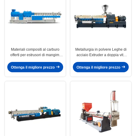
Materiali compositi al carburo
Metallurgia in polvere Leghe di
offerti per estrusori di mangimi
acciaio Extruder a doppia vite
per animali per processi specifici
Diametro della vite Variazione
e richieste di alta produttività
Φ10 mm Φ500 mm Ottimizzata
Ottenga il migliore prezzo
Ottenga il migliore prezzo
per la miscelazione