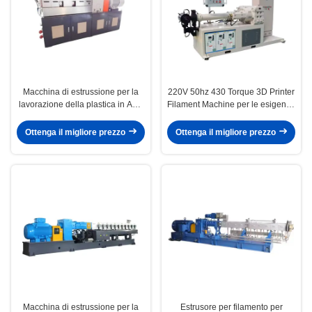
Macchina di estrussione per la
220V 50hz 430 Torque 3D Printer
lavorazione della plastica in ABS
Filament Machine per le esigenze
PE PVC con coppia 430 e parti
del cliente
elettriche Siemens
Ottenga il migliore prezzo
Ottenga il migliore prezzo
Macchina di estrussione per la
Estrusore per filamento per