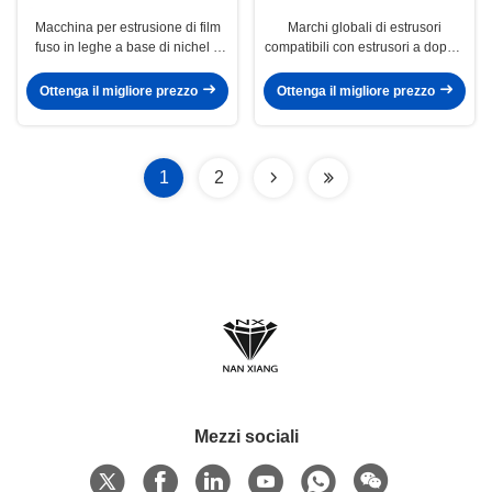
Macchina per estrusione di film
Marchi globali di estrusori
fuso in leghe a base di nichel e
compatibili con estrusori a doppia
cobalto compatibile con estrusore
vite dal design modulare preciso
globale SM Platek
Φ10mm – Φ500mm
Ottenga il migliore prezzo
Ottenga il migliore prezzo
1
2
Mezzi sociali