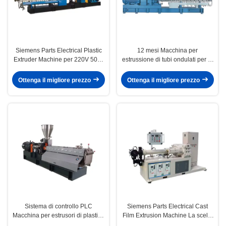
Siemens Parts Electrical Plastic
12 mesi Macchina per
Extruder Machine per 220V 50hz
estrussione di tubi ondulati per la
Voltaggio di uscita 800-1000kg/h
produzione di lunga durata
Dimensione 7*4*5m
Ottenga il migliore prezzo
Ottenga il migliore prezzo
Sistema di controllo PLC
Siemens Parts Electrical Cast
Macchina per estrusori di plastica
Film Extrusion Machine La scelta
per la lavorazione di ABS e PE
migliore per la produzione