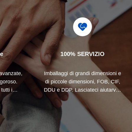
ne
100% SERVIZIO
avanzate,
Imballaggi di grandi dimensioni e
igoroso.
di piccole dimensioni, FOB, CIF,
utti i
DDU e DDP. Lasciateci aiutarvi a
 la vostra
trovare la soluzione migliore per
tutte le vostre preoccupazioni.