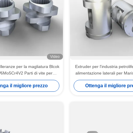
Video
leranze per la magliatura Blcok
Extruder per l'industria petrolife
6Mo5Cr4V2 Parti di vite per
alimentazione laterali per Mar
estrusori
Screw Extruder Pelleti
nga il migliore prezzo
Ottenga il migliore p