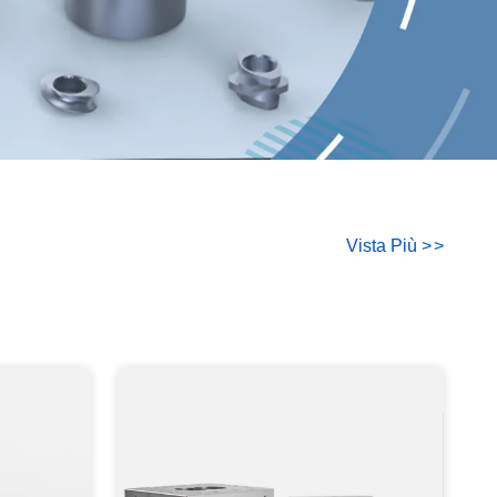
Vista Più
>
>