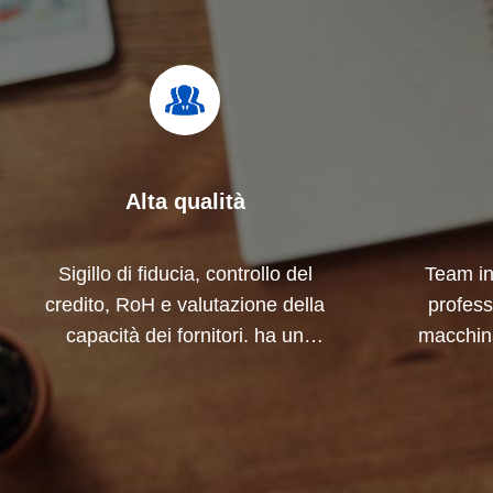
Alta qualità
Sigillo di fiducia, controllo del
Team in
credito, RoH e valutazione della
profess
capacità dei fornitori. ha un
macchin
rigoroso sistema di controllo
collab
della qualità e un laboratorio di
prodott
prova professionale.