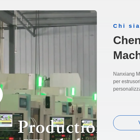
Chi si
Chen
Mach
Nanxiang Ma
per estrusor
personalizz