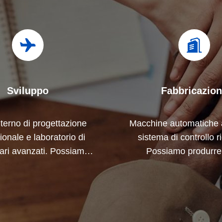
Sviluppo
Fabbricazio
terno di progettazione
Macchine automatiche 
ionale e laboratorio di
sistema di controllo r
ari avanzati. Possiamo
Possiamo produrre t
orare per sviluppare i
terminali elettrici oltre
i di cui avete bisogno.
richiesta.