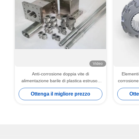
Video
Anti-corrosione doppia vite di
Elementi 
alimentazione barile di plastica estrusori
corrosione
componenti della macchina per alimenti
Ottenga il migliore prezzo
Otte
gonfiati