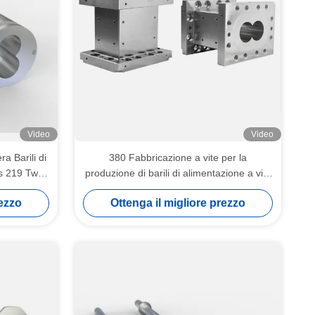
Video
Video
ra Barili di
380 Fabbricazione a vite per la
is 219 Twin
produzione di barili di alimentazione a vite
zer
per l'estrussione
rezzo
Ottenga il migliore prezzo