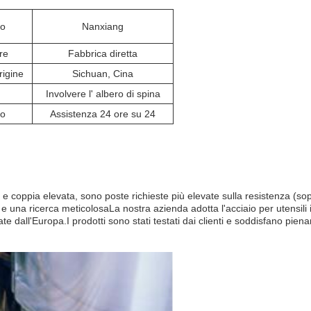
io
Nanxiang
re
Fabbrica diretta
rigine
Sichuan, Cina
Involvere l' albero di spina
io
Assistenza 24 ore su 24
e coppia elevata, sono poste richieste più elevate sulla resistenza (sopr
 e una ricerca meticolosaLa nostra azienda adotta l'acciaio per utensili
ll'Europa.I prodotti sono stati testati dai clienti e soddisfano pienament