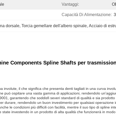
ale
Vantaggi:
OE
Capacità Di Alimentazione:
3
na dorsale
, 
Torcia gemellare dell'albero spinale
, 
Acciaio di est
ine Components Spline Shafts per trasmissio
rna involute, il che significa che presenta denti tagliati in una curva in
ine può ospitare una vasta gamma di applicazioni, rendendolo un'aggiunt
9001, garantendo che soddisfi severi standard di qualità e sia prodotto co
ito per durare, rendendolo un buon investimento per qualsiasi operazione i
e le condizioni più difficili con facilità, mentre il suo tipo di spline i
e state investendo in un prodotto di alta qualità che funzionerà in modo a