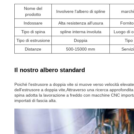
Nome del
Involvere l'albero di spline
march
prodotto
Indossare
Alta resistenza all'usura
Fornito
Tipo di spina
spline interna involuta
Luogo di o
Tipo di estrusione
Doppia
Tipo
Distanze
500-15000 mm
Serviz
Il nostro albero standard
Poiché l'estrusore a doppia vite si muove verso velocità elevate 
dell'estrusore a doppia vite,Attraverso una ricerca approfondita
spina adotta la lavorazione a freddo con macchine CNC importate da
importati di fascia alta.