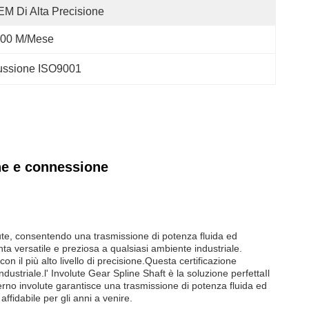
M Di Alta Precisione
00 M/mese
russione ISO9001
ne e connessione
volute, consentendo una trasmissione di potenza fluida ed
a versatile e preziosa a qualsiasi ambiente industriale.
n il più alto livello di precisione.Questa certificazione
ndustriale.l' Involute Gear Spline Shaft è la soluzione perfettaIl
nterno involute garantisce una trasmissione di potenza fluida ed
ffidabile per gli anni a venire.