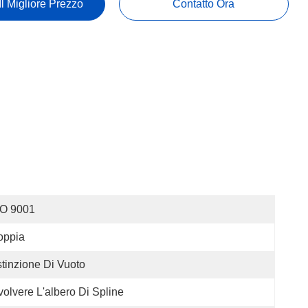
Il Migliore Prezzo
Contatto Ora
SO 9001
oppia
tinzione Di Vuoto
volvere L'albero Di Spline