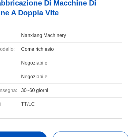
bbricazione Di Macchine Di
one A Doppia Vite
Nanxiang Machinery
odello:
Come richiesto
Negoziabile
Negoziabile
nsegna:
30~60 giorni
i
TT/LC