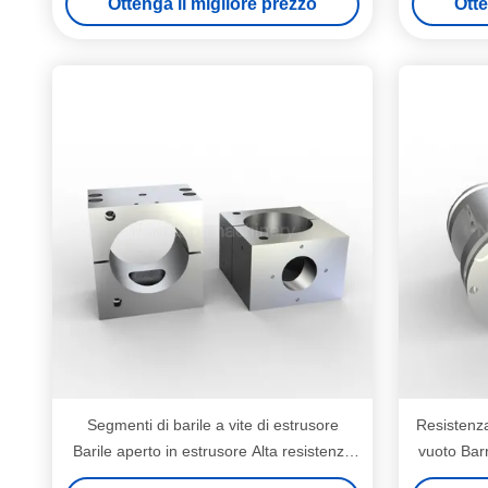
Ottenga il migliore prezzo
Otte
Segmenti di barile a vite di estrusore
Resistenza 
Barile aperto in estrusore Alta resistenza
vuoto Barr
all'abrasione Per l'industria alimentare
resis