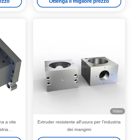
rezzo
Ottenga il migliore prezzo
Video
na a vite
Extruder resistente all'usura per l'industria
stria
dei mangimi
ca