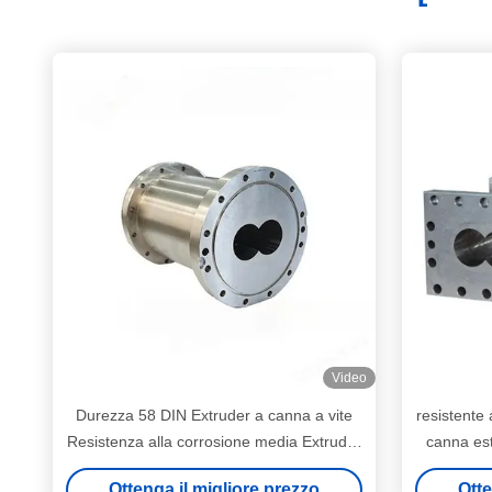
Video
Durezza 58 DIN Extruder a canna a vite
resistente 
Resistenza alla corrosione media Extruder
canna est
chiuso
sa
Ottenga il migliore prezzo
Otte