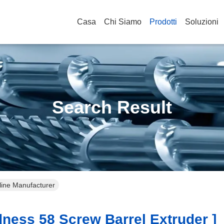
Casa
Chi Siamo
Prodotti
Soluzioni
Search Result
line Manufacturer
ness 58 Screw Barrel Extruder ]