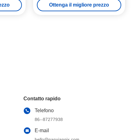
rezzo
Ottenga il migliore prezzo
Contatto rapido
Telefono
86--87277938
E-mail
hello@nanxiangjx.com