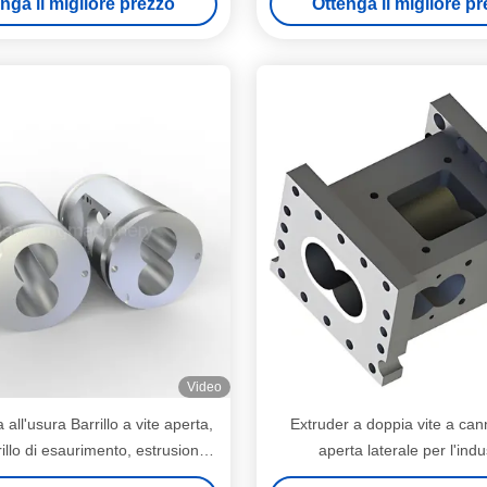
nga il migliore prezzo
Ottenga il migliore p
Video
all'usura Barrillo a vite aperta,
Extruder a doppia vite a can
illo di esaurimento, estrusione,
aperta laterale per l'indu
tenza alla corrosione media
dell'ingegneria plasti