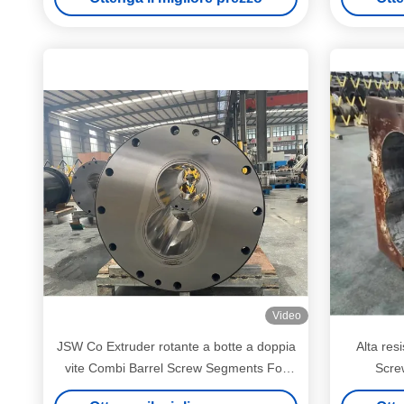
Video
JSW Co Extruder rotante a botte a doppia
Alta res
vite Combi Barrel Screw Segments For
Scre
PPE Products