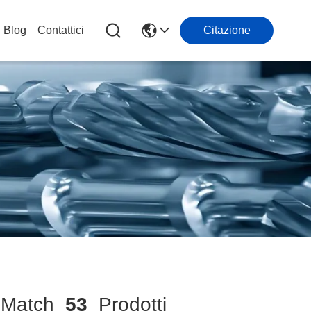
Blog
Contattici
Citazione
Match
53
Prodotti