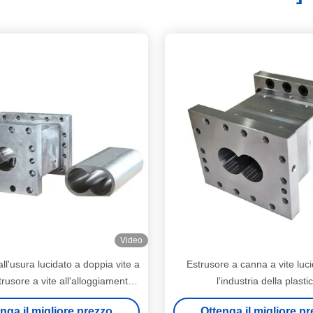
Video
all'usura lucidato a doppia vite a
Estrusore a canna a vite luc
rusore a vite all'alloggiamento
l'industria della plasti
bbiato superficie nitrida
nga il migliore prezzo
Ottenga il migliore p