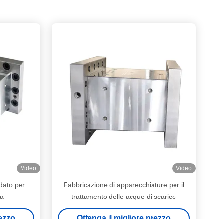
Video
Video
idato per
Fabbricazione di apparecchiature per il
ca
trattamento delle acque di scarico
rezzo
Ottenga il migliore prezzo