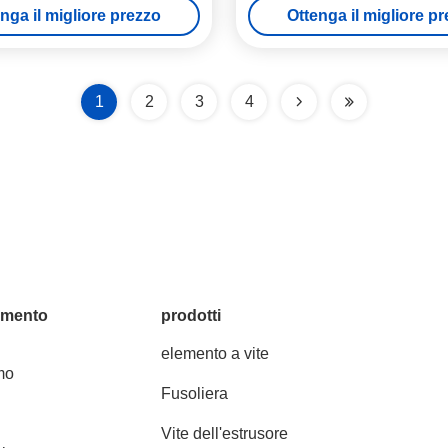
nga il migliore prezzo
Ottenga il migliore p
1
2
3
4
amento
prodotti
elemento a vite
mo
Fusoliera
Vite dell'estrusore