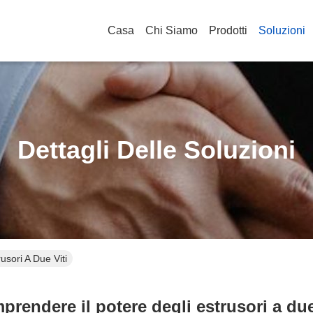
Casa
Chi Siamo
Prodotti
Soluzioni
Dettagli Delle Soluzioni
usori A Due Viti
rendere il potere degli estrusori a due