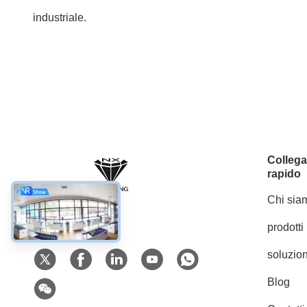
industriale.
Colleg
rapido
Chi sia
prodotti
Mezzi sociali
soluzion
Blog