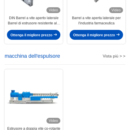
Video
Video
DIN Barrel a vite aperto laterale
Barrel a vite aperta laterale per
Barrel di estrusore resistente alle
l'industria farmaceutica
alte temperature per la
lavorazione
Ottenga il migliore prezzo
Ottenga il migliore prezzo
macchina dell'espulsore
Vista più > >
Video
Estrusore a doppia vite co-rotante