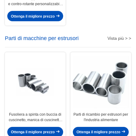
e contro-rotante personalizzabile
per applicazioni in plastica,
alimentari e mediche
Ottenga il migliore prezzo
Parti di macchine per estrusori
Vista più > >
Fusoliera a spinta con buccia di
Parti di ricambio per estrusori per
cuscinetto, manica di cuscinetto,
l'industria alimentare
manica di accoppiamento di
spina
Ottenga il migliore prezzo
Ottenga il migliore prezzo