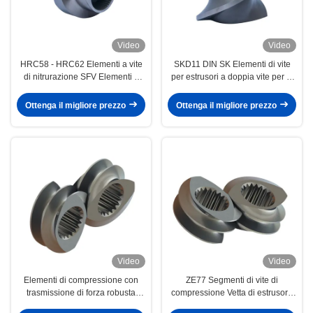
Video
Video
HRC58 - HRC62 Elementi a vite
SKD11 DIN SK Elementi di vite
di nitrurazione SFV Elementi a
per estrusori a doppia vite per la
vite di bordo largo per estrusore a
resistenza all'usura della
vite doppie
macchina di estrusori in plastica
Ottenga il migliore prezzo
Ottenga il migliore prezzo
Video
Video
Elementi di compressione con
ZE77 Segmenti di vite di
trasmissione di forza robusta
compressione Vetta di estrusore
W6Mo5Cr4V2
HRC58 - HRC62 Durezza per