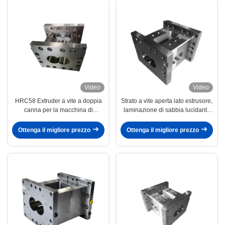
Video
Video
HRC58 Extruder a vite a doppia
Strato a vite aperta lato estrusore,
canna per la macchina di
laminazione di sabbia lucidante
estrusione a vite personalizzabile
HRC58 - 62 per fabbrica
alimentare
Ottenga il migliore prezzo
Ottenga il migliore prezzo