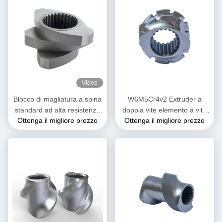
Video
Blocco di magliatura a spina
W6M5Cr4v2 Extruder a
standard ad alta resistenza
doppia vite elemento a vite
Ottenga il migliore prezzo
Ottenga il migliore prezzo
all'usura per estrusori a
di miscelazione per
doppia vite
l'industria alimentare