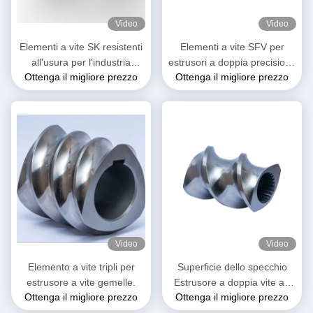
Video
Video
Elementi a vite SK resistenti
Elementi a vite SFV per
all'usura per l'industria
estrusori a doppia precisione
Ottenga il migliore prezzo
Ottenga il migliore prezzo
plastica
Elementi a vite per estrusori
in plastica
Video
Video
Elemento a vite tripli per
Superficie dello specchio
estrusore a vite gemelle.
Estrusore a doppia vite ad
Ottenga il migliore prezzo
Ottenga il migliore prezzo
alta indurimento Elemento di
vite a doppio volo