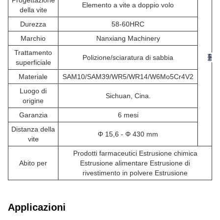
Progettazione
Elemento a vite a doppio volo
della vite
Durezza
58-60HRC
Marchio
Nanxiang Machinery
Trattamento
Polizione/sciaratura di sabbia
superficiale
Materiale
SAM10/SAM39/WR5/WR14/W6Mo5Cr4V2
Luogo di
Sichuan, Cina.
origine
Garanzia
6 mesi
Distanza della
Φ 15,6 - Φ 430 mm
vite
Prodotti farmaceutici Estrusione chimica
Abito per
Estrusione alimentare Estrusione di
rivestimento in polvere Estrusione
Applicazioni