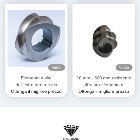
Video
Video
Elemento a vite
10 mm - 300 mm resistente
dell'estruttore a tripla
all'usura elemento di
Ottenga il migliore prezzo
Ottenga il migliore prezzo
velocità Flusso a singola
estrusore a doppia vite
spina per la composizione di
gomma di plastica