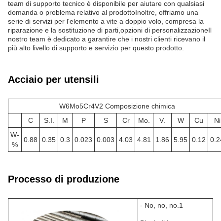
team di supporto tecnico è disponibile per aiutare con qualsiasi
domanda o problema relativo al prodottoInoltre, offriamo una
serie di servizi per l'elemento a vite a doppio volo, compresa la
riparazione e la sostituzione di parti,opzioni di personalizzazioneIl
nostro team è dedicato a garantire che i nostri clienti ricevano il
più alto livello di supporto e servizio per questo prodotto.
Acciaio per utensili
W6Mo5Cr4V2 Composizione chimica
C
S.I.
M
P
S
Cr
Mo.
V.
W
Cu
Ni
W-
0.88
0.35
0.3
0.023
0.003
4.03
4.81
1.86
5.95
0.12
0.2
%
Processo di produzione
- No, no, no.1