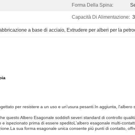
Forma Della Spina:
S
Capacità Di Alimentazione:
3
abbricazione a base di acciaio
, 
Extrudere per alberi per la petr
pia
rogettato per resistere a un uso e un'usura pesanti.In aggiunta, l'albero
 questo Albero Esagonale soddisfi severi standard di controllo qualità ed
to e ispezionato prima di essere speditoL'albero esagonale multi-contatt
uzione.La sua forma esagonale unica consente più punti di contatto, offr