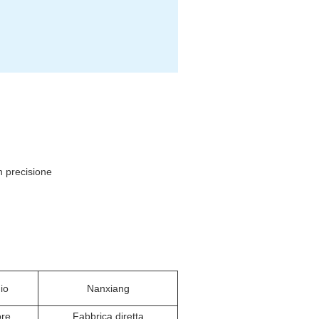
n precisione
io
Nanxiang
ore
Fabbrica diretta