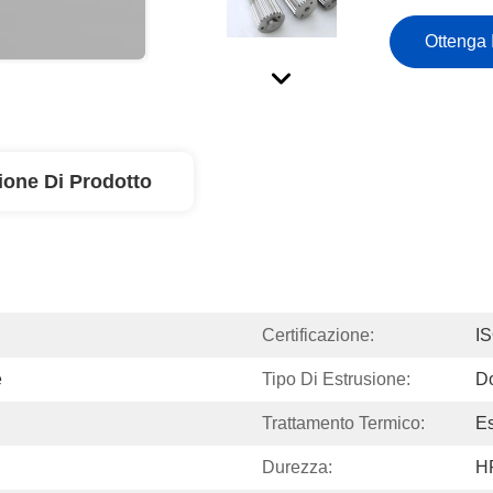
Ottenga 
ione Di Prodotto
Certificazione:
I
e
Tipo Di Estrusione:
D
Trattamento Termico:
Es
Durezza:
H