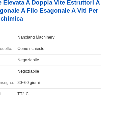
 Elevata A Doppia Vite Estruttori A
gonale A Filo Esagonale A Viti Per
ochimica
Nanxiang Machinery
odello:
Come richiesto
Negoziabile
Negoziabile
nsegna:
30~60 giorni
i
TT/LC