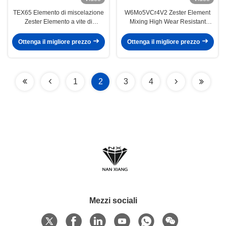
TEX65 Elemento di miscelazione
W6Mo5VCr4V2 Zester Element
Zester Elemento a vite di
Mixing High Wear Resistant
estrusore di colore argento per
Screw Elements Extruder per
macchine per plastica e gomma
l'industria alimentare
Ottenga il migliore prezzo
Ottenga il migliore prezzo
1
2
3
4
Mezzi sociali