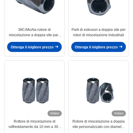
38CrMoAla rotore di
Parti di estrusori a doppia vite per
miscelazione a doppia vite parti
rotori di miscelazione industriali
estruse peso leggero per la
macchina ZSK WP ZPT
Ottenga il migliore prezzo
Ottenga il migliore prezzo
Video
Video
Rottore di miscelazione di
Rotore di miscelazione a doppia
raffreddamento da 10 mm a 300
vite personalizzato con diametro
mm Parti di estrusore a doppia
di vite da 10 mm a 300 mm