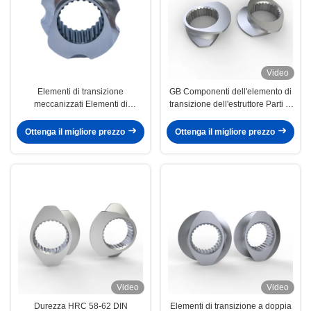
Video
Elementi di transizione
GB Componenti dell'elemento di
meccanizzati Elementi di
transizione dell'estruttore Parti di
connessione di vite a strisce
vite dell'estruttore per elemento a
indurite a vuoto per gomma
doppio filo
Ottenga il migliore prezzo
Ottenga il migliore prezzo
Video
Video
Durezza HRC 58-62 DIN
Elementi di transizione a doppia