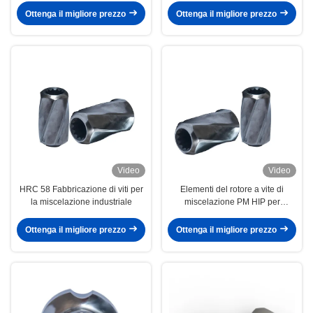
vite Standard DIN
Ottenga il migliore prezzo
Ottenga il migliore prezzo
Video
Video
HRC 58 Fabbricazione di viti per
Elementi del rotore a vite di
la miscelazione industriale
miscelazione PM HIP per
componenti a doppia estrussione
per la petrochimia
Ottenga il migliore prezzo
Ottenga il migliore prezzo