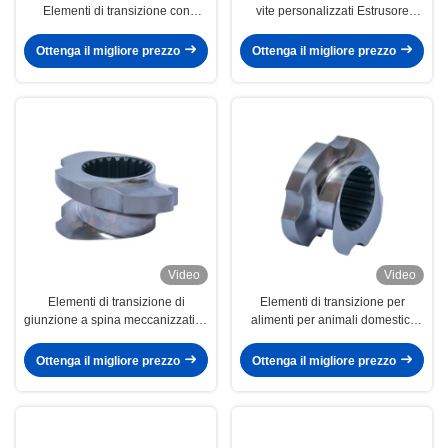
Elementi di transizione con
vite personalizzati Estrusore
trattamento termico di
Polverizzazione a sabbia a vite
indurimento a vuoto
per plastica
Ottenga il migliore prezzo
Ottenga il migliore prezzo
Video
Video
Elementi di transizione di
Elementi di transizione per
giunzione a spina meccanizzati di
alimenti per animali domestici
diametro personalizzato 10 mm -
gonfiati HRC 58 - 62 Twin Screw
300 mm Twin Screw Extruder
Extruder Part For Pelletizer
Ottenga il migliore prezzo
Ottenga il migliore prezzo