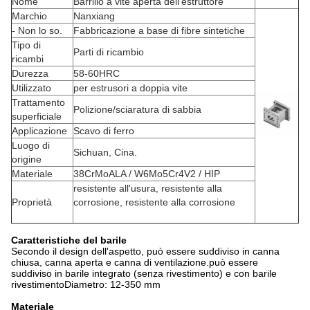
Nome
Barrillo a vite aperta dell'estruttore
Marchio
Nanxiang
- Non lo so.
Fabbricazione a base di fibre sintetiche
Tipo di
Parti di ricambio
ricambi
Durezza
58-60HRC
Utilizzato
per estrusori a doppia vite
Trattamento
Polizione/sciaratura di sabbia
superficiale
Applicazione
Scavo di ferro
Luogo di
Sichuan, Cina.
origine
Materiale
38CrMoALA / W6Mo5Cr4V2 / HIP
resistente all'usura, resistente alla
Proprietà
corrosione, resistente alla corrosione
Caratteristiche del barile
Secondo il design dell'aspetto, può essere suddiviso in canna
chiusa, canna aperta e canna di ventilazione.può essere
suddiviso in barile integrato (senza rivestimento) e con barile
rivestimentoDiametro: 12-350 mm
Materiale