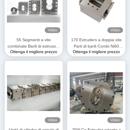
Video
Video
55 Segmenti a vite
170 Extruders a doppia vite
combinate Barili di estrusore
Parti di barili Combi Ni60
Ottenga il migliore prezzo
Ottenga il migliore prezzo
Alta resistenza all'abrasione
Lega a base di nichel Alta
Stabile per l'industria
resistenza
alimentare
Video
Video
Unità di cilindro di spirale di
JSW Co Extruder rotante a