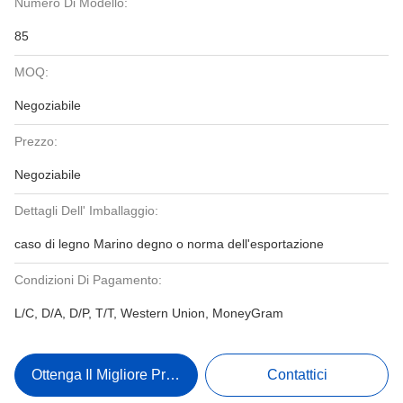
Numero Di Modello:
85
MOQ:
Negoziabile
Prezzo:
Negoziabile
Dettagli Dell' Imballaggio:
caso di legno Marino degno o norma dell'esportazione
Condizioni Di Pagamento:
L/C, D/A, D/P, T/T, Western Union, MoneyGram
Ottenga Il Migliore Prezzo
Contattici