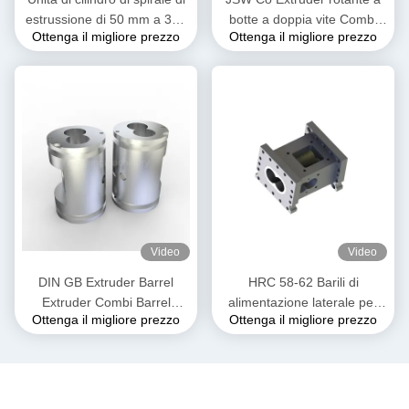
estrussione di 50 mm a 300
botte a doppia vite Combi
Ottenga il migliore prezzo
Ottenga il migliore prezzo
mm di lunghezza di 3500
Barrel Screw Segments For
mm
PPE Products
Video
Video
DIN GB Extruder Barrel
HRC 58-62 Barili di
Extruder Combi Barrel
alimentazione laterale per
Ottenga il migliore prezzo
Ottenga il migliore prezzo
Extrusion per l'estrusione a
estrusori lucidati per
doppia vite
l'industria alimentare e dei
mangimi