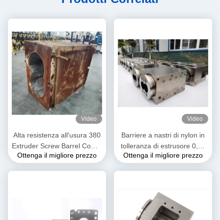
Video
Video
Alta resistenza all'usura 380
Barriere a nastri di nylon in
Extruder Screw Barrel Combi
tolleranza di estrusore 0,02
Ottenga il migliore prezzo
Ottenga il migliore prezzo
Barrel Per Petrochimico
mm per la macchina di
estrusione di plastica