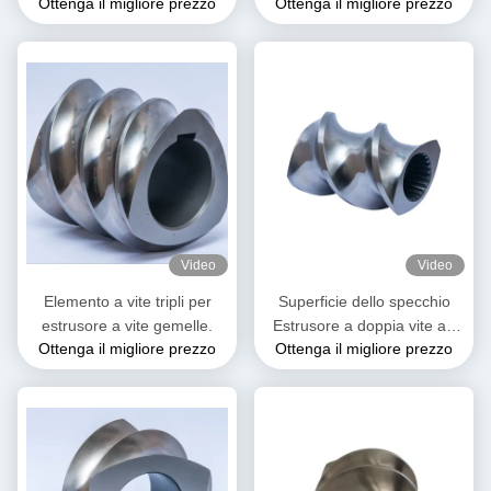
Ottenga il migliore prezzo
Ottenga il migliore prezzo
plastica
Elementi a vite per estrusori
in plastica
Video
Video
Elemento a vite tripli per
Superficie dello specchio
estrusore a vite gemelle.
Estrusore a doppia vite ad
Ottenga il migliore prezzo
Ottenga il migliore prezzo
alta indurimento Elemento di
vite a doppio volo