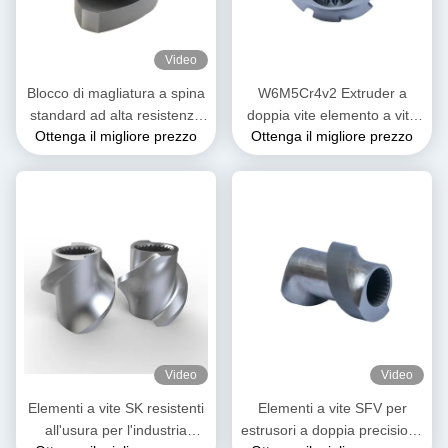
Video
Blocco di magliatura a spina
W6M5Cr4v2 Extruder a
standard ad alta resistenza
doppia vite elemento a vite
Ottenga il migliore prezzo
Ottenga il migliore prezzo
all'usura per estrusori a
di miscelazione per
doppia vite
l'industria alimentare
Video
Video
Elementi a vite SK resistenti
Elementi a vite SFV per
all'usura per l'industria
estrusori a doppia precisione