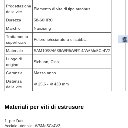
Progettazione
Elemento di vite di tipo autobus
della vite
Durezza
58-60HRC
Marchio
Nanxiang
Trattamento
Polizione/sciaratura di sabbia
superficiale
Materiale
SAM10/SAM39/WR5/WR14/W6Mo5Cr4V2
Luogo di
Sichuan, Cina.
origine
Garanzia
Mezzo anno
Distanza
Φ 15,6 - Φ 430 mm
della vite
Materiali per viti di estrusore
1. per l'uso:
Acciaio utensile: W6Mo5Cr4V2;