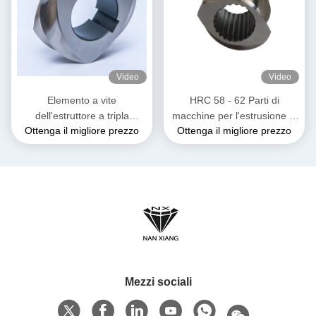
Video
Video
Elemento a vite
HRC 58 - 62 Parti di
dell'estruttore a tripla
macchine per l'estrusione di
Ottenga il migliore prezzo
Ottenga il migliore prezzo
velocità Flusso a singola
elementi a doppia vite per
spina per la composizione di
alte temperature
gomma di plastica
Mezzi sociali