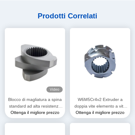
Prodotti Correlati
Video
Blocco di magliatura a spina
W6M5Cr4v2 Extruder a
standard ad alta resistenza
doppia vite elemento a vite
Ottenga il migliore prezzo
Ottenga il migliore prezzo
all'usura per estrusori a
di miscelazione per
doppia vite
l'industria alimentare