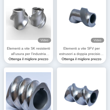
Video
Video
Elementi a vite SK resistenti
Elementi a vite SFV per
all'usura per l'industria
estrusori a doppia precisione
Ottenga il migliore prezzo
Ottenga il migliore prezzo
plastica
Elementi a vite per estrusori
in plastica