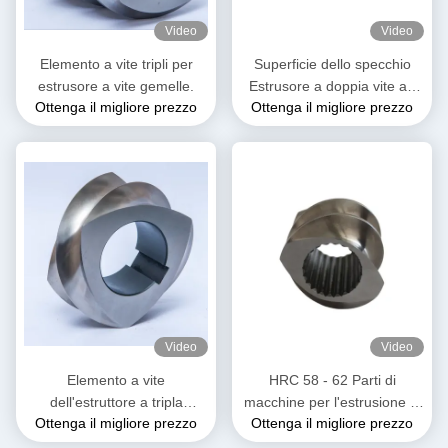
Video
Video
Elemento a vite tripli per
Superficie dello specchio
estrusore a vite gemelle.
Estrusore a doppia vite ad
Ottenga il migliore prezzo
Ottenga il migliore prezzo
alta indurimento Elemento di
vite a doppio volo
Video
Video
Elemento a vite
HRC 58 - 62 Parti di
dell'estruttore a tripla
macchine per l'estrusione di
Ottenga il migliore prezzo
Ottenga il migliore prezzo
velocità Flusso a singola
elementi a doppia vite per
spina per la composizione di
alte temperature