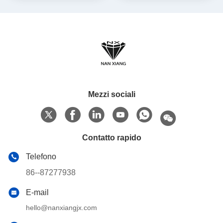
gomma di plastica
Mezzi sociali
Contatto rapido
Telefono
86--87277938
E-mail
hello@nanxiangjx.com