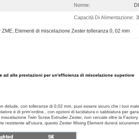
Norme:
DI
Capacità Di Alimentazione:
3
er ZME
, 
Elementi di miscelazione Zester tolleranza 0
, 
02 mm
ad alte prestazioni per un'efficienza di miscelazione superiore
on delude, con tolleranze di 0,02 mm, puoi essere sicuro che i tuoi mat
atore è di prim'ordine., con opzioni di lucidatura o sabbiatura per garant
i miscelazione Twin Screw Extruder Zester, non cercate oltre la Factory D
ente resistente all'usura, questo Zester Mixing Element durerà sicurame