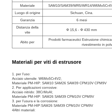
Materiale
SAM10/SAM39/WR5/WR14/W6Mo5Cr4
Luogo di origine
Sichuan, Cina.
Garanzia
6 mesi
Distanza della
Φ 15,6 - Φ 430 mm
vite
Prodotti farmaceutici Estrusione chimica
Abito per
rivestimento in pol
Materiali per viti di estrusore
1. per l'uso:
Acciaio utensile: W6Mo5Cr4V2;
Materiale PM-HIP: SAM10 SAM26 SAM39 CPM10V CPM9V
2. Per applicazioni corrosive:
Acciaio nitrido: 38CrMoAI;
Materiale PM-HIP: SAM26 SAM39 CPM10V CPM9V
3. per l'usura e la corrosione:
Materiale PM-HIP:SAM26 SAM39 CPM10V CPM9V
4Altri materiali: