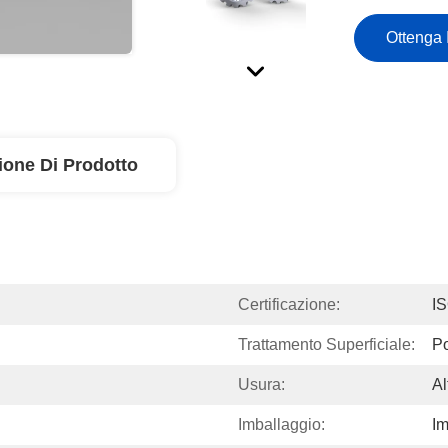
Ottenga 
ione Di Prodotto
Certificazione:
I
Trattamento Superficiale:
Po
Usura:
Al
Imballaggio:
Im