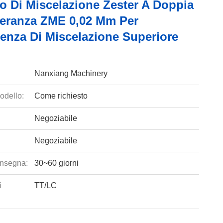
o Di Miscelazione Zester A Doppia
lleranza ZME 0,02 Mm Per
ienza Di Miscelazione Superiore
Nanxiang Machinery
odello:
Come richiesto
Negoziabile
Negoziabile
nsegna:
30~60 giorni
i
TT/LC