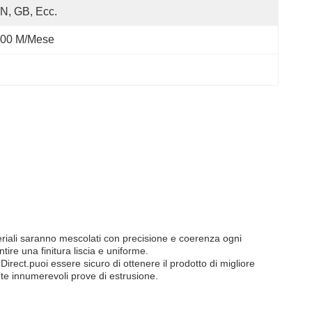
N, GB, Ecc.
00 M/mese
eriali saranno mescolati con precisione e coerenza ogni
ire una finitura liscia e uniforme.
irect.puoi essere sicuro di ottenere il prodotto di migliore
nte innumerevoli prove di estrusione.