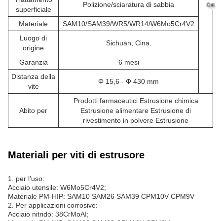
Polizione/sciaratura di sabbia
superficiale
Materiale
SAM10/SAM39/WR5/WR14/W6Mo5Cr4V2
Luogo di
Sichuan, Cina.
origine
Garanzia
6 mesi
Distanza della
Φ 15,6 - Φ 430 mm
vite
Prodotti farmaceutici Estrusione chimica
Abito per
Estrusione alimentare Estrusione di
rivestimento in polvere Estrusione
Materiali per viti di estrusore
1. per l'uso:
Acciaio utensile: W6Mo5Cr4V2;
Materiale PM-HIP: SAM10 SAM26 SAM39 CPM10V CPM9V
2. Per applicazioni corrosive:
Acciaio nitrido: 38CrMoAI;