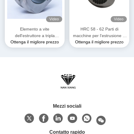
Video
Video
Elemento a vite
HRC 58 - 62 Parti di
dell'estruttore a tripla
macchine per l'estrusione di
Ottenga il migliore prezzo
Ottenga il migliore prezzo
velocità Flusso a singola
elementi a doppia vite per
spina per la composizione di
alte temperature
gomma di plastica
Mezzi sociali
Contatto rapido