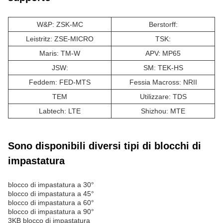
W&P: ZSK-MC
Berstorff:
Leistritz: ZSE-MICRO
TSK:
Maris: TM-W
APV: MP65
JSW:
SM: TEK-HS
Feddem: FED-MTS
Fessia Macross: NRII
TEM
Utilizzare: TDS
Labtech: LTE
Shizhou: MTE
Sono disponibili diversi tipi di blocchi di
impastatura
blocco di impastatura a 30°
blocco di impastatura a 45°
blocco di impastatura a 60°
blocco di impastatura a 90°
3KB blocco di impastatura