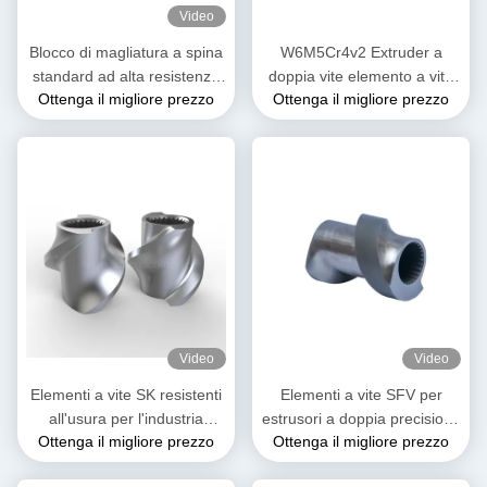
Video
Blocco di magliatura a spina
W6M5Cr4v2 Extruder a
standard ad alta resistenza
doppia vite elemento a vite
Ottenga il migliore prezzo
Ottenga il migliore prezzo
all'usura per estrusori a
di miscelazione per
doppia vite
l'industria alimentare
Video
Video
Elementi a vite SK resistenti
Elementi a vite SFV per
all'usura per l'industria
estrusori a doppia precisione
Ottenga il migliore prezzo
Ottenga il migliore prezzo
plastica
Elementi a vite per estrusori
in plastica