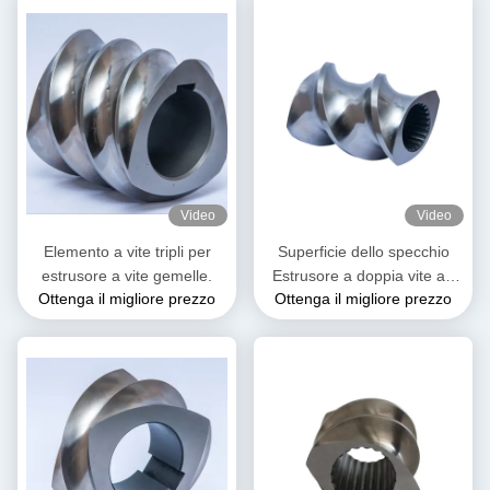
Video
Video
Elemento a vite tripli per
Superficie dello specchio
estrusore a vite gemelle.
Estrusore a doppia vite ad
Ottenga il migliore prezzo
Ottenga il migliore prezzo
alta indurimento Elemento di
vite a doppio volo