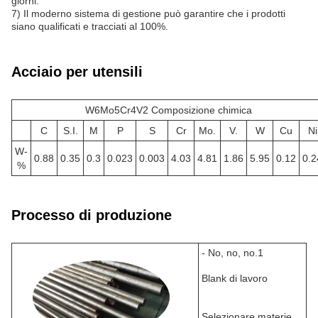
giorni.
7) Il moderno sistema di gestione può garantire che i prodotti
siano qualificati e tracciati al 100%.
Acciaio per utensili
W6Mo5Cr4V2 Composizione chimica
C
S.I.
M
P
S
Cr
Mo.
V.
W
Cu
Ni
W-
0.88
0.35
0.3
0.023
0.003
4.03
4.81
1.86
5.95
0.12
0.2
%
Processo di produzione
- No, no, no.1
Blank di lavoro
Selezionare materie