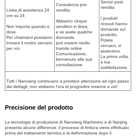
Servizi post-
Consulenza pre-
vendita
Linea di assistenza 24
vendita
ore su 24
I prodotti
Abbiamo cinque
ricevuti hanno
Non importa quando e
venditori in linea,
domande sul
dove
e se avete qualche
prodotto,
Per chiamarvi possiamo
domanda
Potete
trovare il nostro servizio
può essere risolto
cercarci, vi
per voi.
tramite online
aiuteremo.
Comunicazione,
La prima volta,
benvenuto alla sua
a tua
consultazione.
soddisfazione.
Tutti i Nanxiang continuano a prestare attenzione ad ogni passo
dei dettagli, non vediamo l'ora di progredire insieme a voi!
Precisione del prodotto
La tecnologia di produzione di Nanxiang Machinery e di Nanjing
presenta alcune differenze: il processo di finitura viene effettuato
prima del trattamento termico,e la deformazione dopo il