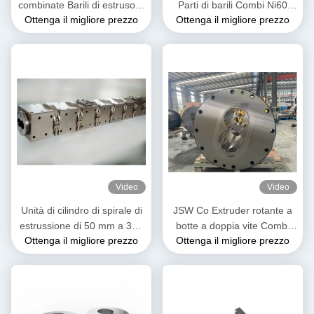
combinate Barili di estrusore
Parti di barili Combi Ni60
Ottenga il migliore prezzo
Ottenga il migliore prezzo
Alta resistenza all'abrasione
Lega a base di nichel Alta
Stabile per l'industria
resistenza
alimentare
Video
Video
Unità di cilindro di spirale di
JSW Co Extruder rotante a
estrussione di 50 mm a 300
botte a doppia vite Combi
Ottenga il migliore prezzo
Ottenga il migliore prezzo
mm di lunghezza di 3500
Barrel Screw Segments For
mm
PPE Products