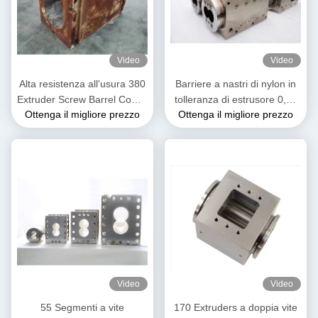
Video
Video
Alta resistenza all'usura 380
Barriere a nastri di nylon in
Extruder Screw Barrel Combi
tolleranza di estrusore 0,02
Ottenga il migliore prezzo
Ottenga il migliore prezzo
Barrel Per Petrochimico
mm per la macchina di
estrusione di plastica
Video
Video
55 Segmenti a vite
170 Extruders a doppia vite