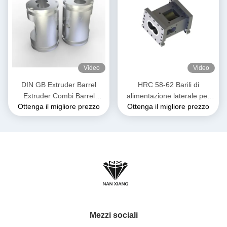
Video
Video
DIN GB Extruder Barrel
HRC 58-62 Barili di
Extruder Combi Barrel
alimentazione laterale per
Ottenga il migliore prezzo
Ottenga il migliore prezzo
Extrusion per l'estrusione a
estrusori lucidati per
doppia vite
l'industria alimentare e dei
mangimi
Mezzi sociali