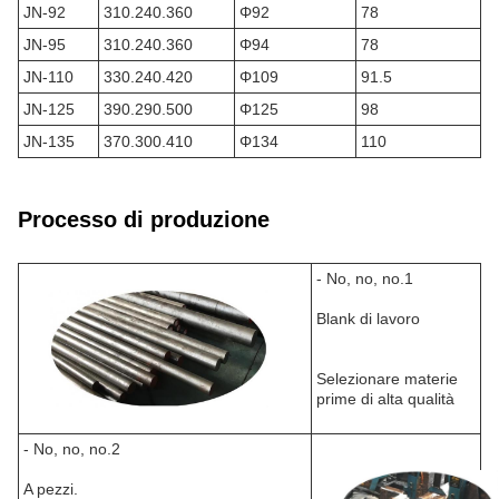
JN-92
310.240.360
Φ92
78
JN-95
310.240.360
Φ94
78
JN-110
330.240.420
Φ109
91.5
JN-125
390.290.500
Φ125
98
JN-135
370.300.410
Φ134
110
Processo di produzione
- No, no, no.1
Blank di lavoro
Selezionare materie
prime di alta qualità
- No, no, no.2
A pezzi.