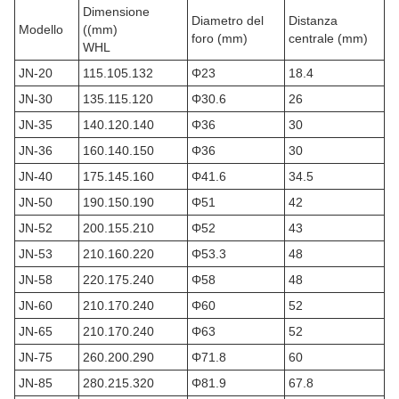
Dimensione
Diametro del
Distanza
Modello
((mm)
foro (mm)
centrale (mm)
WHL
JN-20
115.105.132
Φ23
18.4
JN-30
135.115.120
Φ30.6
26
JN-35
140.120.140
Φ36
30
JN-36
160.140.150
Φ36
30
JN-40
175.145.160
Φ41.6
34.5
JN-50
190.150.190
Φ51
42
JN-52
200.155.210
Φ52
43
JN-53
210.160.220
Φ53.3
48
JN-58
220.175.240
Φ58
48
JN-60
210.170.240
Φ60
52
JN-65
210.170.240
Φ63
52
JN-75
260.200.290
Φ71.8
60
JN-85
280.215.320
Φ81.9
67.8