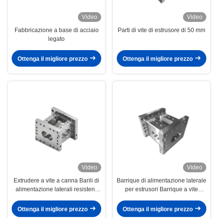
Video
Video
Fabbricazione a base di acciaio
Parti di vite di estrusore di 50 mm
legato
Ottenga il migliore prezzo
Ottenga il migliore prezzo
Video
Video
Extrudere a vite a canna Barili di
Barrique di alimentazione laterale
alimentazione laterali resistenti
per estrusori Barrique a vite
all'usura 50 mm di alimentazione
resistente alle alte temperature
a cilindro
per l'industria della plastica
Ottenga il migliore prezzo
Ottenga il migliore prezzo