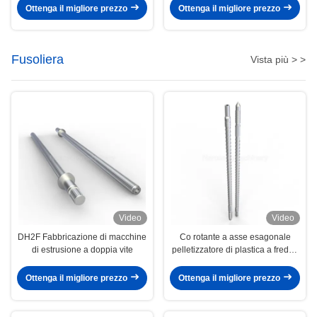
viti
Ottenga il migliore prezzo
Ottenga il migliore prezzo
Fusoliera
Vista più > >
Video
Video
DH2F Fabbricazione di macchine
Co rotante a asse esagonale
di estrusione a doppia vite
pelletizzatore di plastica a freddo
per estrusore a doppia vite
Ottenga il migliore prezzo
Ottenga il migliore prezzo