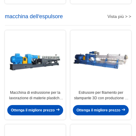
macchina dell'espulsore
Vista più > >
Macchina di estrussione per la
Estrusore per filamento per
lavorazione di materie plastiche
stampante 3D con produzione di
ABS/PE/PVC con parti elettriche
800-1000 kg/h e 430 Nm di
Siemens e inverter ABB
coppia per la produzione su larga
Ottenga il migliore prezzo
Ottenga il migliore prezzo
scala