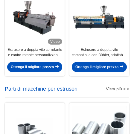
Video
Estrusore a doppia vite co-rotante
Estrusore a doppia vite
e contro-rotante personalizzabile
compatibile con Bühler, adattabile
per applicazioni in plastica,
a varie formulazioni di materiali e
alimentari e mediche
condizioni di processo
Ottenga il migliore prezzo
Ottenga il migliore prezzo
Parti di macchine per estrusori
Vista più > >