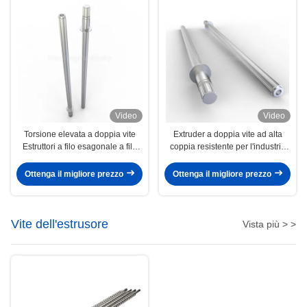
Video
Video
Torsione elevata a doppia vite
Extruder a doppia vite ad alta
Estruttori a filo esagonale a filo
coppia resistente per l'industria
esagonale a viti per la
della gomma
petrochimica
Ottenga il migliore prezzo
Ottenga il migliore prezzo
Vite dell'estrusore
Vista più > >