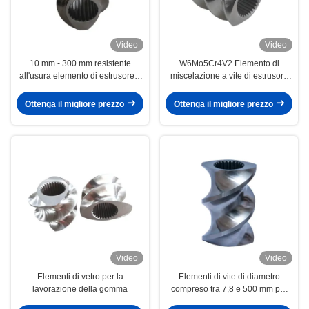
Video
Video
10 mm - 300 mm resistente
W6Mo5Cr4V2 Elemento di
all'usura elemento di estrusore a
miscelazione a vite di estrusore
doppia vite
resistente alla corrosione per la
lavorazione della gomma
Ottenga il migliore prezzo
Ottenga il migliore prezzo
Video
Video
Elementi di vetro per la
Elementi di vite di diametro
lavorazione della gomma
compreso tra 7,8 e 500 mm per
l'estrusione con estrusore a due